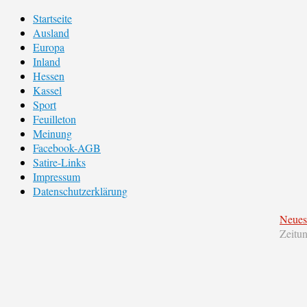
Startseite
Ausland
Europa
Inland
Hessen
Kassel
Sport
Feuilleton
Meinung
Facebook-AGB
Satire-Links
Impressum
Datenschutzerklärung
Neues
Zeitu