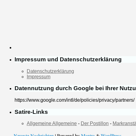
Impressum und Datenschutzerklärung
Datenschutzerklärung
Impressum
Datennutzung durch Google bei Ihrer Nutz
https://www.google.com/intl/de/policies/privacy/partners/
Satire-Links
Allgemeine Allgemeine
-
Der Postillon
-
Markranstä
Neueste Nachrichten
| Powered by
Mantra
&
WordPress.