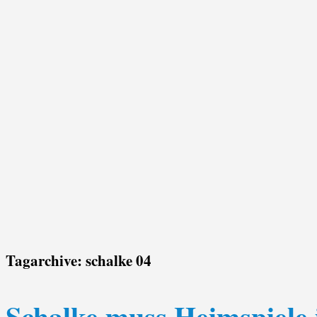
Tagarchive:
schalke 04
Schalke muss Heimspiele 