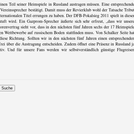
inen Teil seiner Heimspiele in Russland austragen müssen. Eine entsprechend
reinssprecher bestätigt. Damit muss der Revierklub wohl der Tatsache Tribu
internationalen Titel errungen zu haben. Der DFB-Pokalsieg 2011 spielt in diese
tuft wird. Ein Gazprom-Sprecher äußerte sich sehr erfreut, „dass wir unser
envertrag sieht vor, dass in den nächsten fünf Jahren sechs der 17 Heimspiel
nalen Wettbewerbe auf russischem Boden stattfinden muss. Von Schalker Seite ha
ese Richtung. Sollten wir in den nächsten fünf Jahren einen entsprechende
frei über die Austragung entscheiden. Zudem öffnet eine Präsenz in Russland j
v. Und für unsere Fans werden wir selbstverständlich günstige Flugreise