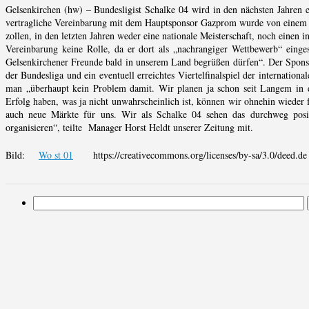
Gelsenkirchen (hw) – Bundesligist Schalke 04 wird in den nächsten Jahren e
vertragliche Vereinbarung mit dem Hauptsponsor Gazprom wurde von einem Ve
zollen, in den letzten Jahren weder eine nationale Meisterschaft, noch einen 
Vereinbarung keine Rolle, da er dort als „nachrangiger Wettbewerb“ einges
Gelsenkirchener Freunde bald in unserem Land begrüßen dürfen“. Der Sponsor
der Bundesliga und ein eventuell erreichtes Viertelfinalspiel der internatio
man „überhaupt kein Problem damit. Wir planen ja schon seit Langem in di
Erfolg haben, was ja nicht unwahrscheinlich ist, können wir ohnehin wieder 
auch neue Märkte für uns. Wir als Schalke 04 sehen das durchweg positi
organisieren“, teilte Manager Horst Heldt unserer Zeitung mit.
Bild:
Wo st 01
https://creativecommons.org/licenses/by-sa/3.0/deed.de