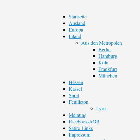
Startseite
Ausland
Europa
Inland
Aus den Metropolen
Berlin
Hamburg
Köln
Frankfurt
München
Hessen
Kassel
Sport
Feuilleton
Lyrik
Meinung
Facebook-AGB
Satire-Links
Impressum