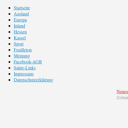
Startseite
Ausland
Europa
Inland
Hessen
Kassel
Sport
Feuilleton
Meinung
Facebook-AGB
Satire-Links
Impressum
Datenschutzerklärung
Neues
Zeitu