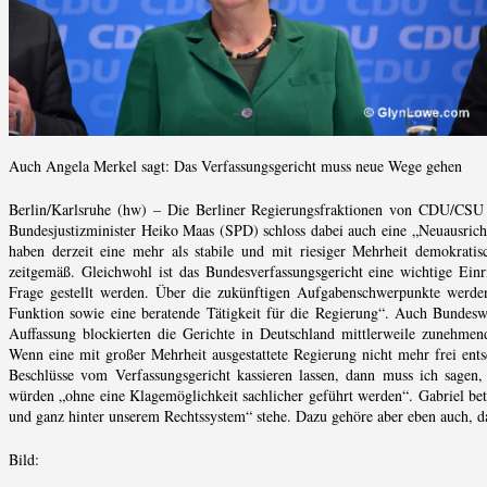
Auch Angela Merkel sagt: Das Verfassungsgericht muss neue Wege gehen
Berlin/Karlsruhe (hw) – Die Berliner Regierungsfraktionen von CDU/CSU
Bundesjustizminister Heiko Maas (SPD) schloss dabei auch eine „Neuausrich
haben derzeit eine mehr als stabile und mit riesiger Mehrheit demokratis
zeitgemäß. Gleichwohl ist das Bundesverfassungsgericht eine wichtige Einri
Frage gestellt werden. Über die zukünftigen Aufgabenschwerpunkte werden
Funktion sowie eine beratende Tätigkeit für die Regierung“. Auch Bundeswir
Auffassung blockierten die Gerichte in Deutschland mittlerweile zunehmend
Wenn eine mit großer Mehrheit ausgestattete Regierung nicht mehr frei ents
Beschlüsse vom Verfassungsgericht kassieren lassen, dann muss ich sagen,
würden „ohne eine Klagemöglichkeit sachlicher geführt werden“. Gabriel beto
und ganz hinter unserem Rechtssystem“ stehe. Dazu gehöre aber eben auch, d
Bild: