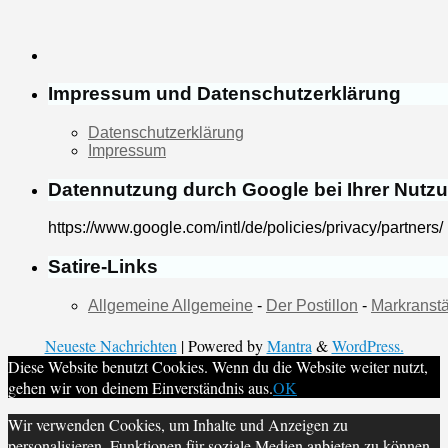
Impressum und Datenschutzerklärung
Datenschutzerklärung
Impressum
Datennutzung durch Google bei Ihrer Nutz
https://www.google.com/intl/de/policies/privacy/partners/
Satire-Links
Allgemeine Allgemeine
-
Der Postillon
-
Markranstä
Neueste Nachrichten
| Powered by
Mantra
&
WordPress.
Diese Website benutzt Cookies. Wenn du die Website weiter nutzt,
gehen wir von deinem Einverständnis aus.
OK
Wir verwenden Cookies, um Inhalte und Anzeigen zu
personalisieren, Funktionen für soziale Medien anbieten zu können