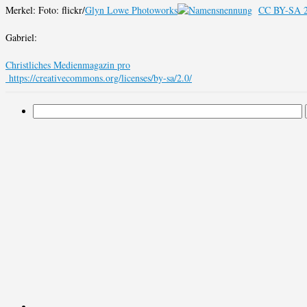
Merkel: Foto: flickr/
Glyn Lowe Photoworks
CC BY-SA 2.
Gabriel:
Christliches Medienmagazin pro
https://creativecommons.org/licenses/by-sa/2.0/