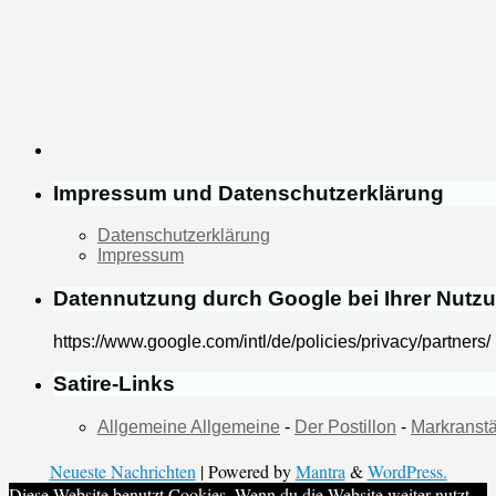
Impressum und Datenschutzerklärung
Datenschutzerklärung
Impressum
Datennutzung durch Google bei Ihrer Nutz
https://www.google.com/intl/de/policies/privacy/partners/
Satire-Links
Allgemeine Allgemeine
-
Der Postillon
-
Markranstä
Neueste Nachrichten
| Powered by
Mantra
&
WordPress.
Diese Website benutzt Cookies. Wenn du die Website weiter nutzt,