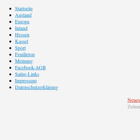
Startseite
Ausland
Europa
Inland
Hessen
Kassel
Sport
Feuilleton
Meinung
Facebook-AGB
Satire-Links
Impressum
Datenschutzerklärung
Neues
Zeitu