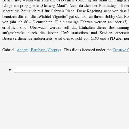
Längerem propagierte „Gehweg-Maut“. Nun, da sich der Bundestag mit de
scheint die Zeit auch reif für Gabriels Pläne. Diese Regelung sieht vor, das
benutzen dürfen, die „Wichtel-Vignette“ gut sichtbar an ihrem Bobby Car, Ro
von jährlich 80,- € entrichten. Für einmalige Fahrten werden an jeder (
erhältlich sind. Überwacht werden soll das Einhalten dieser Bestimmun
aufgeschreckt durch die letzten Unfallstatistiken und Studien einers
Besserverdienende andererseits, wird dies sowohl von CDU und SPD aber nur 
Gabriel:
Andrzej Barabasz (Chepry)
This file is licensed under the
Creative