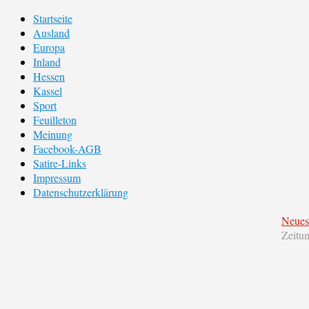
Startseite
Ausland
Europa
Inland
Hessen
Kassel
Sport
Feuilleton
Meinung
Facebook-AGB
Satire-Links
Impressum
Datenschutzerklärung
Neues
Zeitu