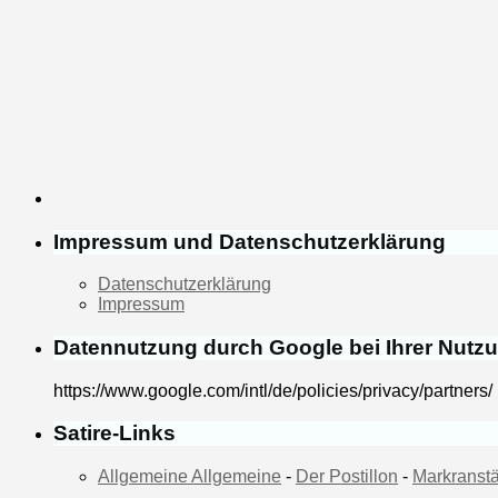
Impressum und Datenschutzerklärung
Datenschutzerklärung
Impressum
Datennutzung durch Google bei Ihrer Nutz
https://www.google.com/intl/de/policies/privacy/partners/
Satire-Links
Allgemeine Allgemeine
-
Der Postillon
-
Markranstä