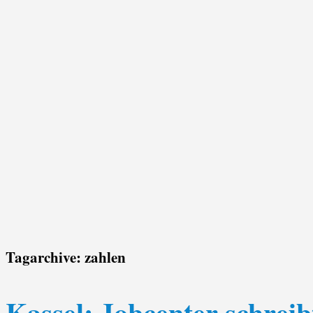
Tagarchive:
zahlen
Kassel: Jobcenter schrei