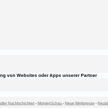
ung von Websites oder Apps unserer Partner
dter Nachtschichten
-
MorgenSchau
-
Neue Weltpresse
-
Neulä