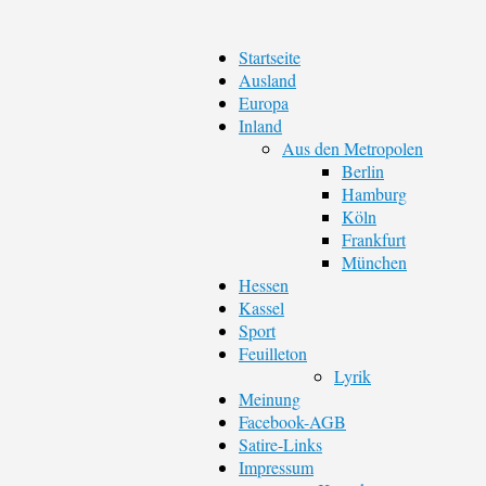
Startseite
Ausland
Europa
Inland
Aus den Metropolen
Berlin
Hamburg
Köln
Frankfurt
München
Hessen
Kassel
Sport
Feuilleton
Lyrik
Meinung
Facebook-AGB
Satire-Links
Impressum