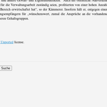
 und andere Gewalt- und Eigentumsdelikten.“ Auch der öffentliche Nahverkeh
 für die Verwaltungsarbeit zuständig seien, profitierten von einer hohen Anzah
ereich erwirtschaftet hat“, so der Kämmerer. Insofern hält er, entgegen eine
ungsempfängern für „wünschenswert, zumal die Ansprüche an die vorhanden
oberen Gehaltsgruppen.
0 Unported
license.