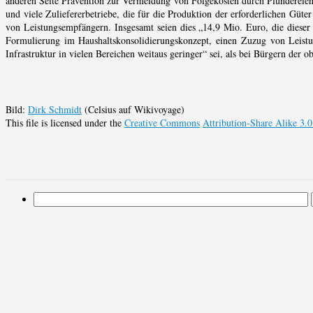
anderen Seite Prävention zur Vermeidung von Folgekosten durch Plündereien
und viele Zuliefererbetriebe, die für die Produktion der erforderlichen Güter
von Leistungsempfängern. Insgesamt seien dies „14,9 Mio. Euro, die dieser B
Formulierung im Haushaltskonsolidierungskonzept, einen Zuzug von Leist
Infrastruktur in vielen Bereichen weitaus geringer“ sei, als bei Bürgern der 
Bild:
Dirk Schmidt
(Celsius auf Wikivoyage)
This file is licensed under the
Creative Commons
Attribution-Share Alike 3.