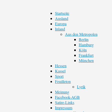
Startseite
Ausland
Europa
Inland
Aus den Metropolen
Berlin
Hamburg
Köln
Frankfurt
München
Hessen
Kassel
Sport
Feuilleton
Lyrik
Meinung
Facebook-AGB
Satire-Links
Impressum