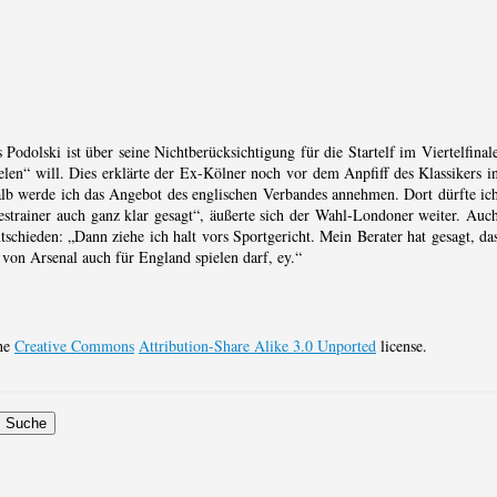
odolski ist über seine Nichtberücksichtigung für die Startelf im Viertelfinal
len“ will. Dies erklärte der Ex-Kölner noch vor dem Anpfiff des Klassikers i
lb werde ich das Angebot des englischen Verbandes annehmen. Dort dürfte ic
strainer auch ganz klar gesagt“, äußerte sich der Wahl-Londoner weiter. Auc
tschieden: „Dann ziehe ich halt vors Sportgericht. Mein Berater hat gesagt, da
r von Arsenal auch für England spielen darf, ey.“
the
Creative Commons
Attribution-Share Alike 3.0 Unported
license.