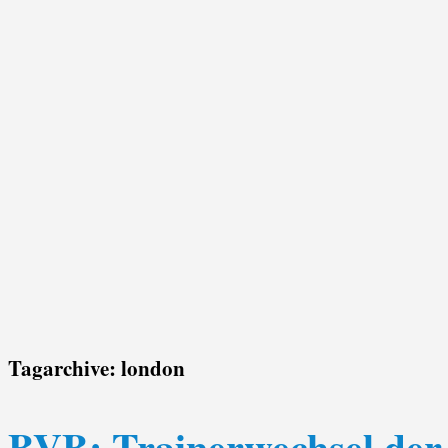
Tagarchive:
london
BVB: Trainerwechsel der