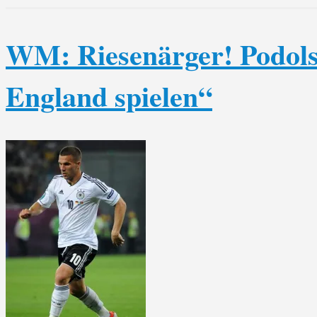
WM: Riesenärger! Podolsk
England spielen“