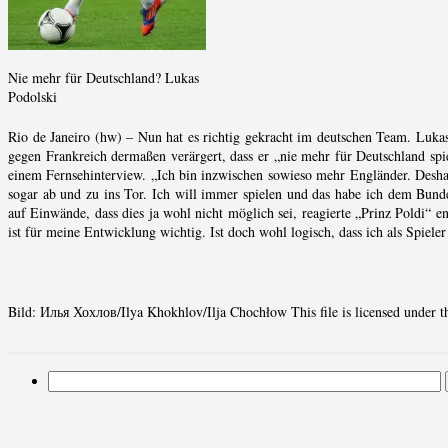
Nie mehr für Deutschland? Lukas
Podolski
Rio de Janeiro (hw) – Nun hat es richtig gekracht im deutschen Team. Lukas P
gegen Frankreich dermaßen verärgert, dass er „nie mehr für Deutschland spie
einem Fernsehinterview. „Ich bin inzwischen sowieso mehr Engländer. Desha
sogar ab und zu ins Tor. Ich will immer spielen und das habe ich dem Bunde
auf Einwände, dass dies ja wohl nicht möglich sei, reagierte „Prinz Poldi“ en
ist für meine Entwicklung wichtig. Ist doch wohl logisch, dass ich als Spiele
Bild: Илья Хохлов/Ilya Khokhlov/Ilja Chochłow This file is licensed under 