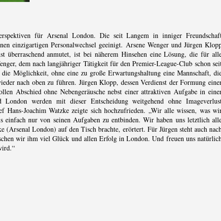
pektiven für Arsenal London. Die seit Langem in inniger Freundschaf
nen einzigartigen Personalwechsel geeinigt. Arsene Wenger und Jürgen Klop
t überraschend anmutet, ist bei näherem Hinsehen eine Lösung, die für all
 Wenger, dem nach langjähriger Tätigkeit für den Premier-League-Club schon sei
o die Möglichkeit, ohne eine zu große Erwartungshaltung eine Mannschaft, di
 wieder nach oben zu führen. Jürgen Klopp, dessen Verdienst der Formung eine
ollen Abschied ohne Nebengeräusche nebst einer attraktiven Aufgabe in eine
d London werden mit dieser Entscheidung weitgehend ohne Imageverlus
 Hans-Joachim Watzke zeigte sich hochzufrieden. „Wir alle wissen, was wi
s einfach nur von seinen Aufgaben zu entbinden. Wir haben uns letztlich all
 (Arsenal London) auf den Tisch brachte, erörtert. Für Jürgen steht auch nac
hen wir ihm viel Glück und allen Erfolg in London. Und freuen uns natürlic
wird.“