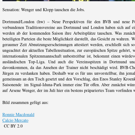
Sensation: Wenger und Klopp tauschen die Jobs.
Dortmund/London (hw) – Neue Perspektiven für den BVB und neue Pers
verbundenen Traditionsvereine aus Dortmund und London haben sich auf ei
werden ab der kommenden Saison ihre Arbeitsplätze tauschen. Was zunächs
beteiligten Parteien die beste Möglichkeit darstellt, das Gesicht zu wahren.
geraumer Zeit Abnutzungserscheinungen attestiert werden, erschließt sich s
ungeachtet der aktuellen Tabellensituation, zur europäischen Spitze gehört,
internationalen Spitzenmannschaft unbestreitbar ist, bekommt einen würdev
ausländischen Top-Liga. Und auch die Vereinsspitzen in Dortmund un
davonkommen, da das Ansehen der Trainer nicht beschädigt wird. BVB-Chef
Jürgen zu verdanken haben. Deshalb war es für uns unvorstellbar, ihn jemal
gemeinsam an den Tisch gesetzt und den Vorschlag, den Enos Stanley Kroenke
Saisonende im Signal-Iduna-Park immer eine Tür offen. Aber zunächst wünsc
auf Arsene Wenger, der im Juli hier ein bestens präpariertes Team vorfinden 
Bild zusammen gefügt aus:
Ronnie Macdonald
Calcio Mercato
CC BY 2.0