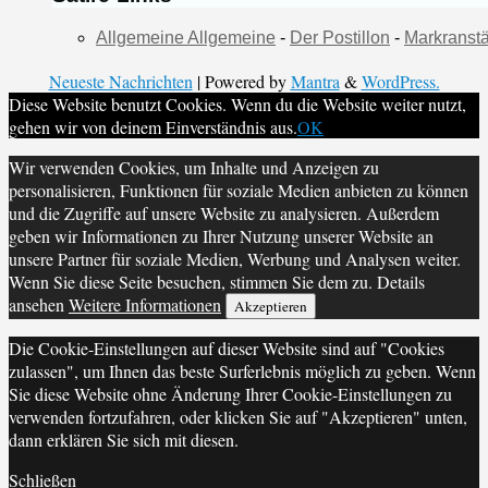
Allgemeine Allgemeine
-
Der Postillon
-
Markranstä
Neueste Nachrichten
| Powered by
Mantra
&
WordPress.
Diese Website benutzt Cookies. Wenn du die Website weiter nutzt,
gehen wir von deinem Einverständnis aus.
OK
Wir verwenden Cookies, um Inhalte und Anzeigen zu
personalisieren, Funktionen für soziale Medien anbieten zu können
und die Zugriffe auf unsere Website zu analysieren. Außerdem
geben wir Informationen zu Ihrer Nutzung unserer Website an
unsere Partner für soziale Medien, Werbung und Analysen weiter.
Wenn Sie diese Seite besuchen, stimmen Sie dem zu. Details
ansehen
Weitere Informationen
Akzeptieren
Die Cookie-Einstellungen auf dieser Website sind auf "Cookies
zulassen", um Ihnen das beste Surferlebnis möglich zu geben. Wenn
Sie diese Website ohne Änderung Ihrer Cookie-Einstellungen zu
verwenden fortzufahren, oder klicken Sie auf "Akzeptieren" unten,
dann erklären Sie sich mit diesen.
Schließen