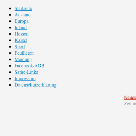
Startseite
Ausland
Europa
Inland
Hessen
Kassel
Sport
Feuilleton
Meinung
Facebook-AGB
Satire-Links
Impressum
Datenschutzerklärung
Neues
Zeitu