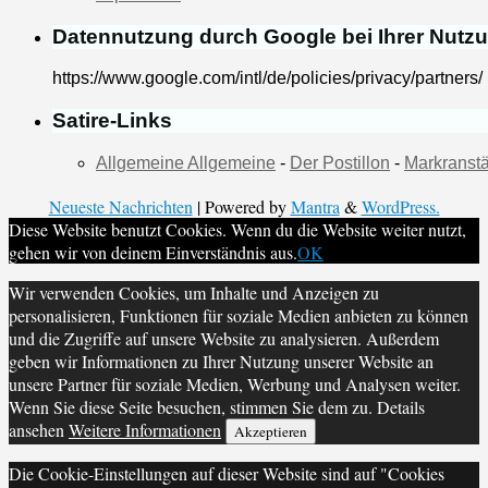
Datennutzung durch Google bei Ihrer Nutz
https://www.google.com/intl/de/policies/privacy/partners/
Satire-Links
Allgemeine Allgemeine
-
Der Postillon
-
Markranstä
Neueste Nachrichten
| Powered by
Mantra
&
WordPress.
Diese Website benutzt Cookies. Wenn du die Website weiter nutzt,
gehen wir von deinem Einverständnis aus.
OK
Wir verwenden Cookies, um Inhalte und Anzeigen zu
personalisieren, Funktionen für soziale Medien anbieten zu können
und die Zugriffe auf unsere Website zu analysieren. Außerdem
geben wir Informationen zu Ihrer Nutzung unserer Website an
unsere Partner für soziale Medien, Werbung und Analysen weiter.
Wenn Sie diese Seite besuchen, stimmen Sie dem zu. Details
ansehen
Weitere Informationen
Akzeptieren
Die Cookie-Einstellungen auf dieser Website sind auf "Cookies