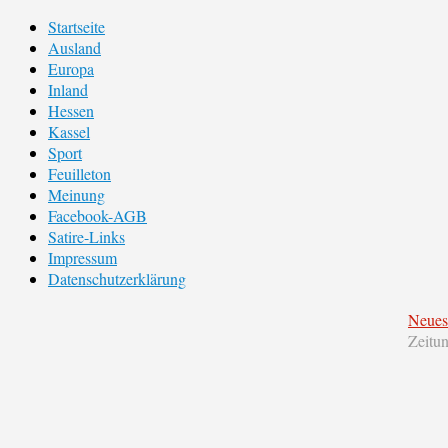
Startseite
Ausland
Europa
Inland
Hessen
Kassel
Sport
Feuilleton
Meinung
Facebook-AGB
Satire-Links
Impressum
Datenschutzerklärung
Neues
Zeitu