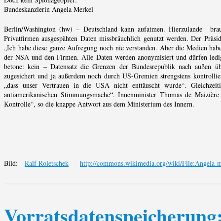
Bundeskanzlerin Angela Merkel
Berlin/Washington (hw) – Deutschland kann aufatmen. Hierzulande bra
Privatfirmen ausgespähten Daten missbräuchlich genutzt werden. Der Präsid
„Ich habe diese ganze Aufregung noch nie verstanden. Aber die Medien habe
der NSA und den Firmen. Alle Daten werden anonymisiert und dürfen ledig
betone: kein – Datensatz die Grenzen der Bundesrepublik nach außen üb
zugesichert und ja außerdem noch durch US-Gremien strengstens kontrolliert“
„dass unser Vertrauen in die USA nicht enttäuscht wurde“. Gleichzei
antiamerikanischen Stimmungsmache“. Innenminister Thomas de Maizière 
Kontrolle“, so die knappe Antwort aus dem Ministerium des Innern.
Bild:
Ralf Roletschek
http://commons.wikimedia.org/wiki/File:Angela-
Vorratsdatenspeicherung: