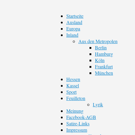
Startseite
Ausland
Europa
Inland
Aus den Metropolen
Berlin
Hamburg
Köln
Frankfurt
München
Hessen
Kassel
Sport
Feuilleton
Lyrik
Meinung
Facebook-AGB
Satire-Links
Impressum