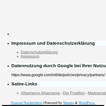
Impressum und Datenschutzerklärung
Datenschutzerklärung
Impressum
Datennutzung durch Google bei Ihrer Nutz
https://www.google.com/intl/de/policies/privacy/partners/
Satire-Links
Allgemeine Allgemeine
-
Der Postillon
-
Markranstä
Neueste Nachrichten
| Powered by
Mantra
&
WordPress.