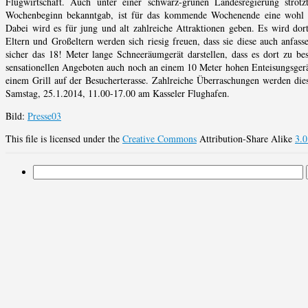
Flugwirtschaft. Auch unter einer schwarz-grünen Landesregierung stro
Wochenbeginn bekanntgab, ist für das kommende Wochenende eine wohl welt
Dabei wird es für jung und alt zahlreiche Attraktionen geben. Es wird do
Eltern und Großeltern werden sich riesig freuen, dass sie diese auch anfass
sicher das 18! Meter lange Schneeräumgerät darstellen, dass es dort zu be
sensationellen Angeboten auch noch an einem 10 Meter hohen Enteisungsgerät 
einem Grill auf der Besucherterasse. Zahlreiche Überraschungen werden dies
Samstag, 25.1.2014, 11.00-17.00 am Kasseler Flughafen.
Bild:
Presse03
This file is licensed under the
Creative Commons
Attribution-Share Alike
3.0