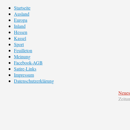
Startseite
Ausland
Europa
Inland
Hessen
Kassel
Sport
Feuilleton
Meinung
Facebook-AGB
Satire-Links
Impressum
Datenschutzerklärung
Neues
Zeitu