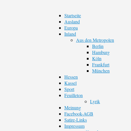
Startseite
Ausland
Europa
Inland
Aus den Metropolen
Berlin
Hamburg
Köln
Frankfurt
München
Hessen
Kassel
Sport
Feuilleton
Lyrik
Meinung
Facebook-AGB
Satire-Links
Impressum