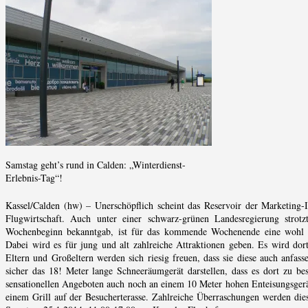
Samstag geht’s rund in Calden: „Winterdienst-
Erlebnis-Tag“!
Kassel/Calden (hw) – Unerschöpflich scheint das Reservoir der Marketing
Flugwirtschaft. Auch unter einer schwarz-grünen Landesregierung stro
Wochenbeginn bekanntgab, ist für das kommende Wochenende eine wohl welt
Dabei wird es für jung und alt zahlreiche Attraktionen geben. Es wird do
Eltern und Großeltern werden sich riesig freuen, dass sie diese auch anfass
sicher das 18! Meter lange Schneeräumgerät darstellen, dass es dort zu be
sensationellen Angeboten auch noch an einem 10 Meter hohen Enteisungsgerät 
einem Grill auf der Besucherterasse. Zahlreiche Überraschungen werden dies