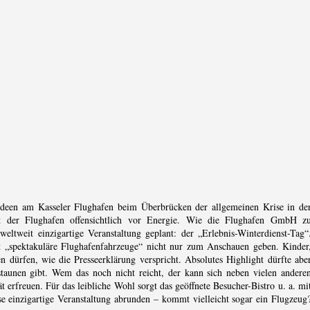
-Ideen am Kasseler Flughafen beim Überbrücken der allgemeinen Krise in de
tzt der Flughafen offensichtlich vor Energie. Wie die Flughafen GmbH z
weit einzigartige Veranstaltung geplant: der „Erlebnis-Winterdienst-Tag“
rt „spektakuläre Flughafenfahrzeuge“ nicht nur zum Anschauen geben. Kinder
en dürfen, wie die Presseerklärung verspricht. Absolutes Highlight dürfte abe
staunen gibt. Wem das noch nicht reicht, der kann sich neben vielen andere
erfreuen. Für das leibliche Wohl sorgt das geöffnete Besucher-Bistro u. a. mi
e einzigartige Veranstaltung abrunden – kommt vielleicht sogar ein Flugzeug