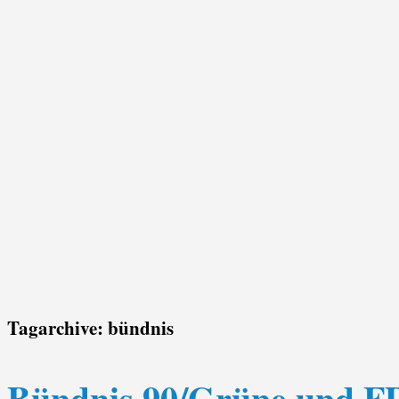
Tagarchive:
bündnis
Bündnis 90/Grüne und FD