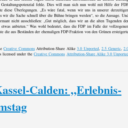
es Gestaltungspotenzial fehle. Dies will man sich nun wohl mit Hilfe der FD
te diese Überlegungen. „Es wäre fatal, wenn wir uns in unserer derzeitige
ss wir die Sache schnell über die Bühne bringen werden“, so die Aussage. Un
ormant nicht ausschließen: „Gut möglich, dass wir an die alten Tugenden de
 etwas anbieten.“ Was wohl bedeutet, dass die FDP im Falle der vollzogene
e die aus Beständen der ehemaligen FDP-Fraktion von den Grünen ersteigert
the
Creative Commons
Attribution-Share Alike
3.0 Unported
,
2.5 Generic
,
2.
is licensed under the
Creative Commons
Attribution-Share Alike 3.0 Unporte
assel-Calden: „Erlebnis-
mstag