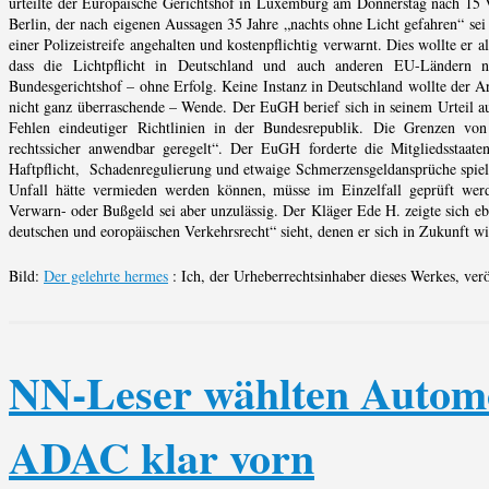
urteilte der Europäische Gerichtshof in Luxemburg am Donnerstag nach 15 Ve
Berlin, der nach eigenen Aussagen 35 Jahre „nachts ohne Licht gefahren“ sei
einer Polizeistreife angehalten und kostenpflichtig verwarnt. Dies wollte er
dass die Lichtpflicht in Deutschland und auch anderen EU-Ländern ni
Bundesgerichtshof – ohne Erfolg. Keine Instanz in Deutschland wollte der A
nicht ganz überraschende – Wende. Der EuGH berief sich in seinem Urteil auf
Fehlen eindeutiger Richtlinien in der Bundesrepublik. Die Grenzen vo
rechtssicher anwendbar geregelt“. Der EuGH forderte die Mitgliedsstaat
Haftpflicht, Schadenregulierung und etwaige Schmerzensgeldansprüche spielt 
Unfall hätte vermieden werden können, müsse im Einzelfall geprüft wer
Verwarn- oder Bußgeld sei aber unzulässig. Der Kläger Ede H. zeigte sich eb
deutschen und eoropäischen Verkehrsrecht“ sieht, denen er sich in Zukunft w
Bild:
Der gelehrte hermes
: Ich, der Urheberrechtsinhaber dieses Werkes, verö
NN-Leser wählten Automo
ADAC klar vorn