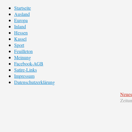
Startseite
Ausland
Europa
Inland
Hessen
Kassel
Sport
Feuilleton
Meinung
Facebook-AGB
Satire-Links
Impressum
Datenschutzerklärung
Neues
Zeitu