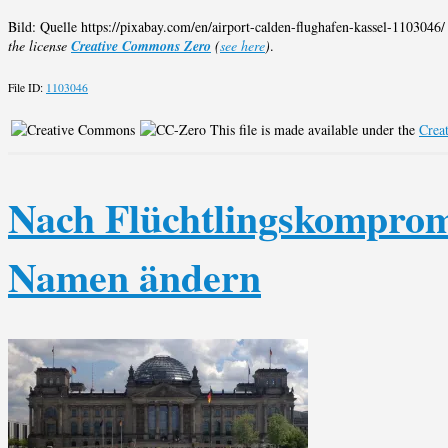
Bild: Quelle https://pixabay.com/en/airport-calden-flughafen-kassel-110
the license
Creative Commons Zero
(
see here
)
.
File ID:
1103046
This file is made available under the
Crea
Nach Flüchtlingskompro
Namen ändern