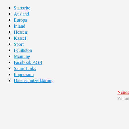
Startseite
Ausland
Europa
Inland
Hessen
Kassel
Sport
Feuilleton
Meinung
Facebook-AGB
Satire-Links
Impressum
Datenschutzerklärung
Neues
Zeitu