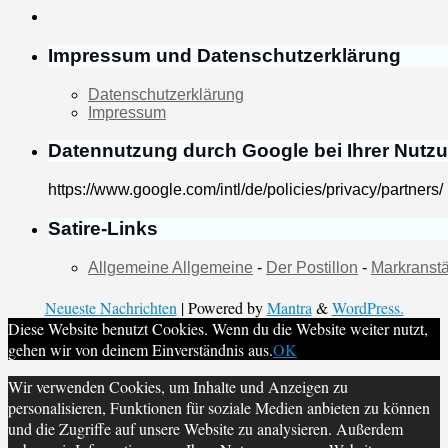
Impressum und Datenschutzerklärung
Datenschutzerklärung
Impressum
Datennutzung durch Google bei Ihrer Nutz
https://www.google.com/intl/de/policies/privacy/partners/
Satire-Links
Allgemeine Allgemeine
-
Der Postillon
-
Markranstä
Neueste Nachrichten
| Powered by
Mantra
&
WordPress.
Diese Website benutzt Cookies. Wenn du die Website weiter nutzt,
gehen wir von deinem Einverständnis aus.
OK
Wir verwenden Cookies, um Inhalte und Anzeigen zu
personalisieren, Funktionen für soziale Medien anbieten zu können
und die Zugriffe auf unsere Website zu analysieren. Außerdem